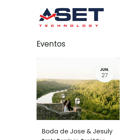
Inicio
Se
Eventos
JUN.
27
Boda de Jose & Jesuly