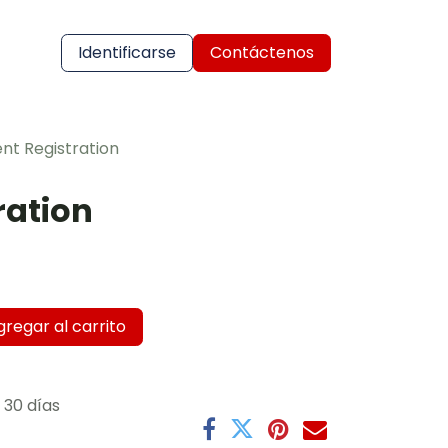
Soporte
Identificarse
Políticas de Seguridad
Contáctenos
nt Registration
ration
regar al carrito
 30 días